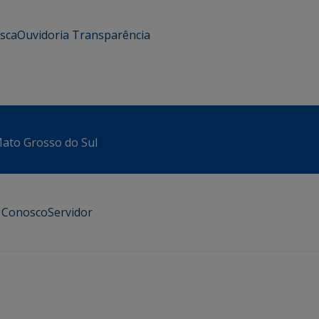
usca
Ouvidoria
Transparência
 Mato Grosso do Sul
e Conosco
Servidor