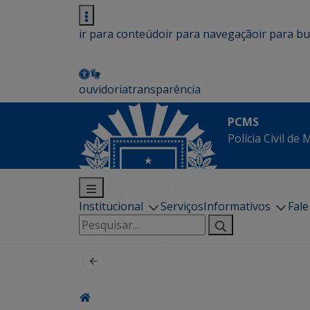
ir para conteúdo
ir para navegação
ir para b
ouvidoria
transparência
PCMS
Polícia Civil de
Institucional
Serviços
Informativos
Fal
Pesquisar
por: