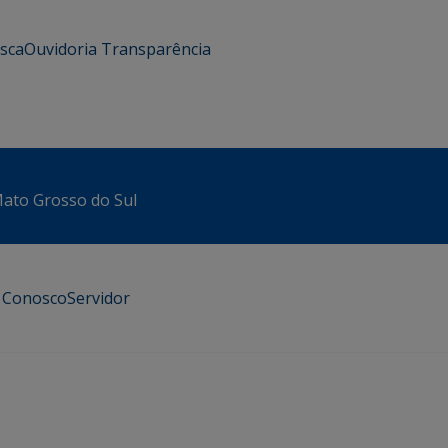
usca
Ouvidoria
Transparência
 Mato Grosso do Sul
e Conosco
Servidor