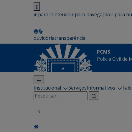
ir para conteúdo
ir para navegação
ir para b
ouvidoria
transparência
PCMS
Polícia Civil de
Institucional
Serviços
Informativos
Fal
Pesquisar
por: