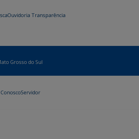
usca
Ouvidoria
Transparência
 Mato Grosso do Sul
e Conosco
Servidor