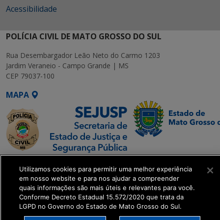
Acessibilidade
POLÍCIA CIVIL DE MATO GROSSO DO SUL
Rua Desembargador Leão Neto do Carmo 1203
Jardim Veraneio - Campo Grande | MS
CEP 79037-100
MAPA
SETDIG | Secretaria-
Utilizamos cookies para permitir uma melhor experiência
Executiva de
em nosso website e para nos ajudar a compreender
Transformação Digital
quais informações são mais úteis e relevantes para você.
Conforme Decreto Estadual 15.572/2020 que trata da
LGPD no Governo do Estado de Mato Grosso do Sul.
get_footer();