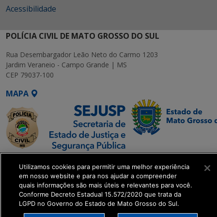
Acessibilidade
POLÍCIA CIVIL DE MATO GROSSO DO SUL
Rua Desembargador Leão Neto do Carmo 1203
Jardim Veraneio - Campo Grande | MS
CEP 79037-100
MAPA
SETDIG | Secretaria-
Utilizamos cookies para permitir uma melhor experiência
Executiva de
em nosso website e para nos ajudar a compreender
Transformação Digital
quais informações são mais úteis e relevantes para você.
Conforme Decreto Estadual 15.572/2020 que trata da
LGPD no Governo do Estado de Mato Grosso do Sul.
get_footer();