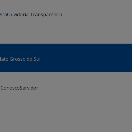
usca
Ouvidoria
Transparência
 Mato Grosso do Sul
e Conosco
Servidor