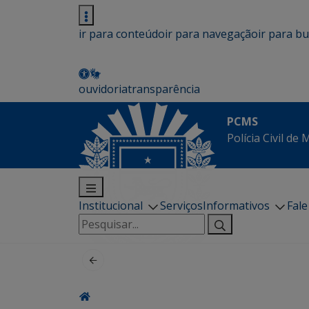
ir para conteúdo
ir para navegação
ir para b
ouvidoria
transparência
PCMS
Polícia Civil de
Institucional
Serviços
Informativos
Fal
Pesquisar
por: