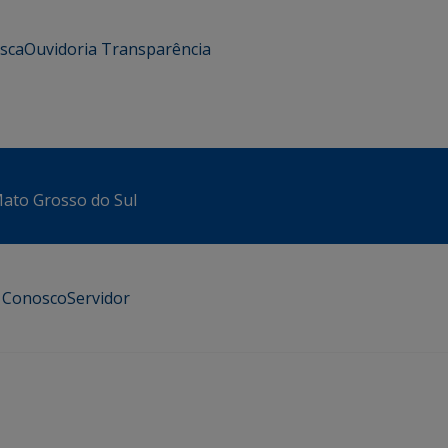
usca
Ouvidoria
Transparência
 Mato Grosso do Sul
e Conosco
Servidor