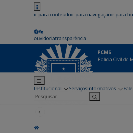
ir para conteúdo
ir para navegação
ir para b
ouvidoria
transparência
PCMS
Polícia Civil de
Institucional
Serviços
Informativos
Fal
Pesquisar
por: