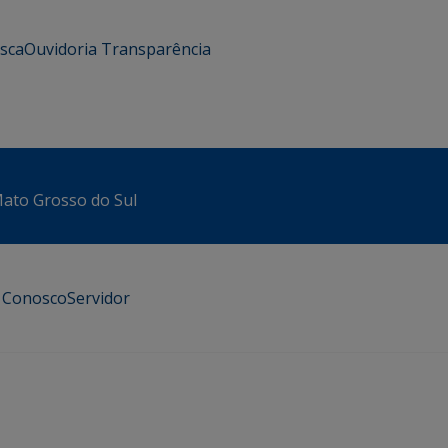
usca
Ouvidoria
Transparência
 Mato Grosso do Sul
e Conosco
Servidor