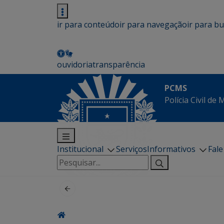
ir para conteúdo
ir para navegação
ir para b
ouvidoria
transparência
PCMS
Polícia Civil de
Institucional
Serviços
Informativos
Fal
Pesquisar
por: