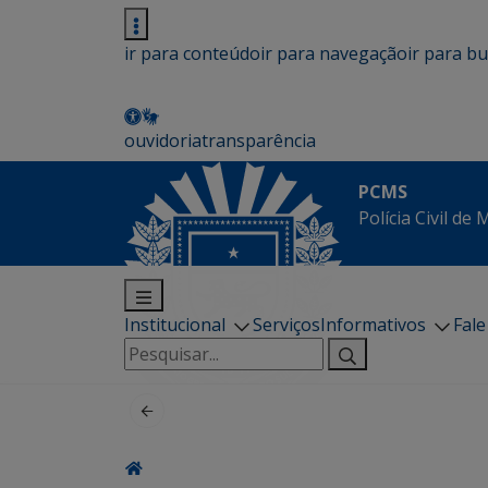
ir para conteúdo
ir para navegação
ir para b
ouvidoria
transparência
PCMS
Polícia Civil de
Institucional
Serviços
Informativos
Fal
Pesquisar
por: