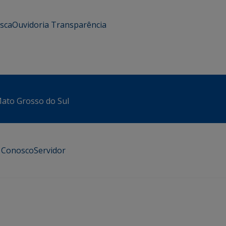
usca
Ouvidoria
Transparência
 Mato Grosso do Sul
e Conosco
Servidor