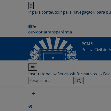
ir para conteúdo
ir para navegação
ir para b
ouvidoria
transparência
PCMS
Polícia Civil de
Institucional
Serviços
Informativos
Fal
Pesquisar
por: