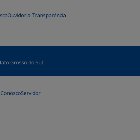
usca
Ouvidoria
Transparência
 Mato Grosso do Sul
e Conosco
Servidor