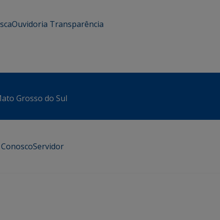
usca
Ouvidoria
Transparência
 Mato Grosso do Sul
e Conosco
Servidor