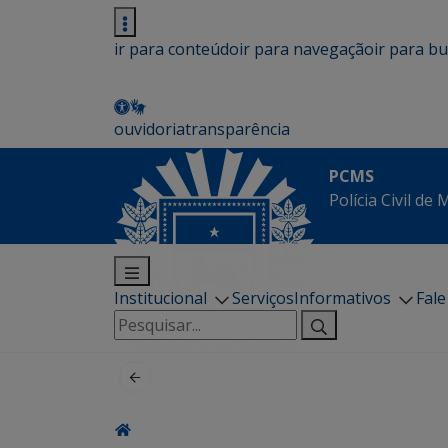
ir para conteúdo
ir para navegação
ir para b
ouvidoria
transparência
PCMS
Polícia Civil de
Institucional
Serviços
Informativos
Fal
Pesquisar
por: