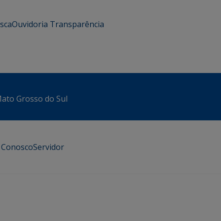
usca
Ouvidoria
Transparência
 Mato Grosso do Sul
e Conosco
Servidor