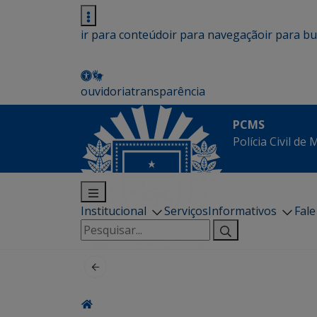
ir para conteúdo
ir para navegação
ir para b
ouvidoria
transparência
PCMS
Polícia Civil de
Institucional
Serviços
Informativos
Fal
Pesquisar
por: