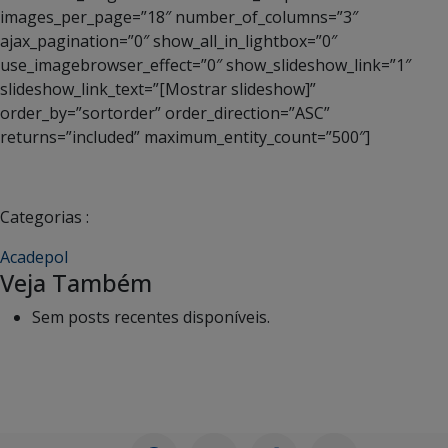
images_per_page=”18″ number_of_columns=”3″
ajax_pagination=”0″ show_all_in_lightbox=”0″
use_imagebrowser_effect=”0″ show_slideshow_link=”1″
slideshow_link_text=”[Mostrar slideshow]”
order_by=”sortorder” order_direction=”ASC”
returns=”included” maximum_entity_count=”500″]
Categorias :
Acadepol
Veja Também
Sem posts recentes disponíveis.