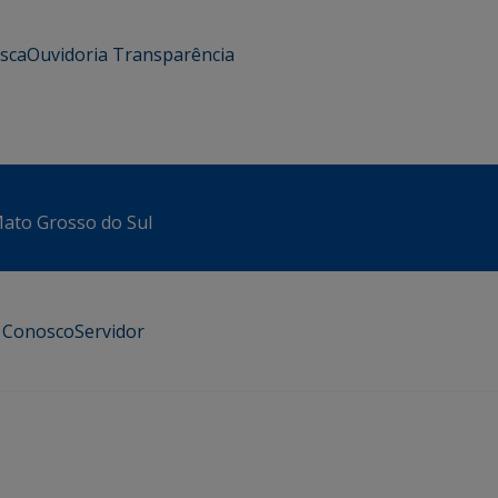
usca
Ouvidoria
Transparência
 Mato Grosso do Sul
e Conosco
Servidor