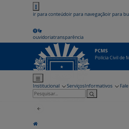
ir para conteúdo
ir para navegação
ir para b
ouvidoria
transparência
PCMS
Polícia Civil de
Institucional
Serviços
Informativos
Fal
Pesquisar
por: