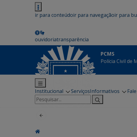
ir para conteúdo
ir para navegação
ir para b
ouvidoria
transparência
PCMS
Polícia Civil de
Institucional
Serviços
Informativos
Fal
Pesquisar
por: