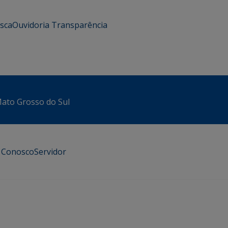
usca
Ouvidoria
Transparência
 Mato Grosso do Sul
e Conosco
Servidor