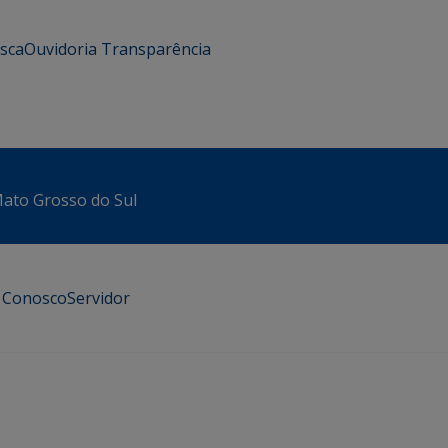
usca
Ouvidoria
Transparência
 Mato Grosso do Sul
e Conosco
Servidor