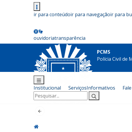
ir para conteúdo
ir para navegação
ir para b
ouvidoria
transparência
PCMS
Polícia Civil de
Institucional
Serviços
Informativos
Fal
Pesquisar
por: