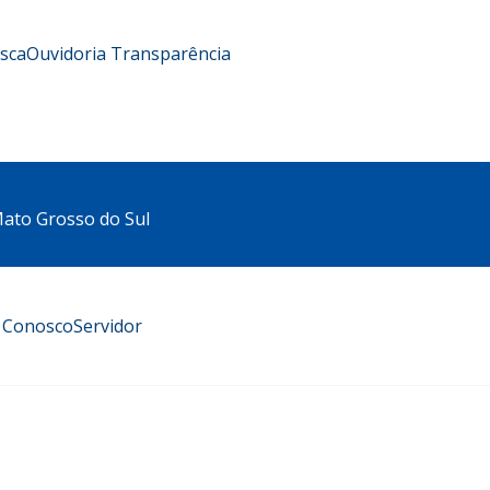
usca
Ouvidoria
Transparência
 Mato Grosso do Sul
e Conosco
Servidor