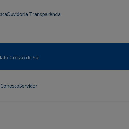
usca
Ouvidoria
Transparência
 Mato Grosso do Sul
e Conosco
Servidor