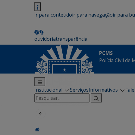
ir para conteúdo
ir para navegação
ir para b
ouvidoria
transparência
PCMS
Polícia Civil de
Institucional
Serviços
Informativos
Fal
Pesquisar
por: