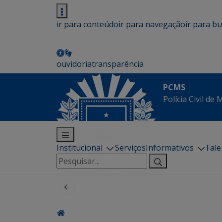
ir para conteúdo
ir para navegação
ir para b
ouvidoria
transparência
PCMS
Polícia Civil de
Institucional
Serviços
Informativos
Fal
Pesquisar
por: