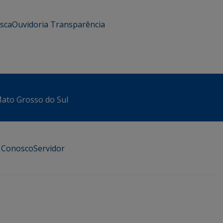
usca
Ouvidoria
Transparência
 Mato Grosso do Sul
e Conosco
Servidor