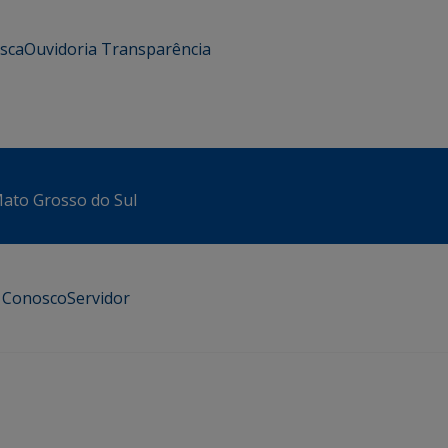
usca
Ouvidoria
Transparência
 Mato Grosso do Sul
e Conosco
Servidor