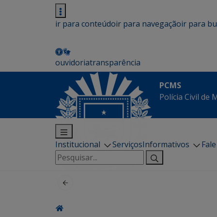
ir para conteúdo
ir para navegação
ir para b
ouvidoria
transparência
PCMS
Polícia Civil de
Institucional
Serviços
Informativos
Fal
Pesquisar
por: