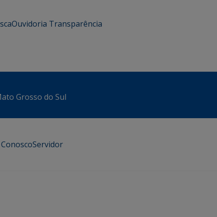
usca
Ouvidoria
Transparência
 Mato Grosso do Sul
e Conosco
Servidor