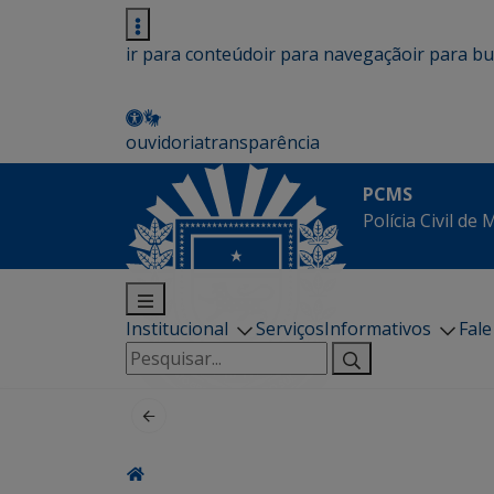
ir para conteúdo
ir para navegação
ir para b
ouvidoria
transparência
PCMS
Polícia Civil de
Institucional
Serviços
Informativos
Fal
Pesquisar
por: