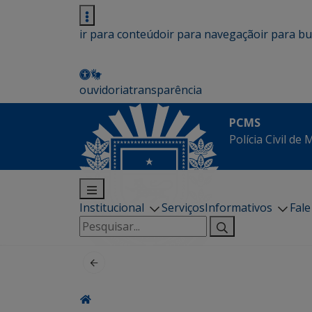
ir para conteúdo
ir para navegação
ir para b
ouvidoria
transparência
PCMS
Polícia Civil de
Institucional
Serviços
Informativos
Fal
Pesquisar
por: