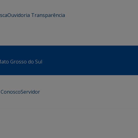
usca
Ouvidoria
Transparência
 Mato Grosso do Sul
e Conosco
Servidor