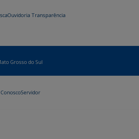
usca
Ouvidoria
Transparência
 Mato Grosso do Sul
e Conosco
Servidor