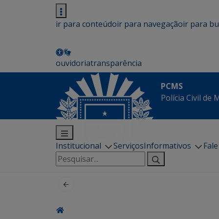
ir para conteúdo
ir para navegação
ir para b
ouvidoria
transparência
PCMS
Polícia Civil de
Institucional
Serviços
Informativos
Fal
Pesquisar
por: