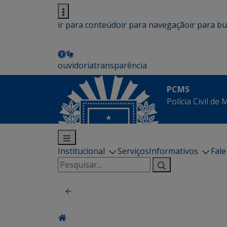
ir para conteúdo
ir para navegação
ir para b
ouvidoria
transparência
PCMS
Polícia Civil de
Institucional
Serviços
Informativos
Fal
Pesquisar
por: