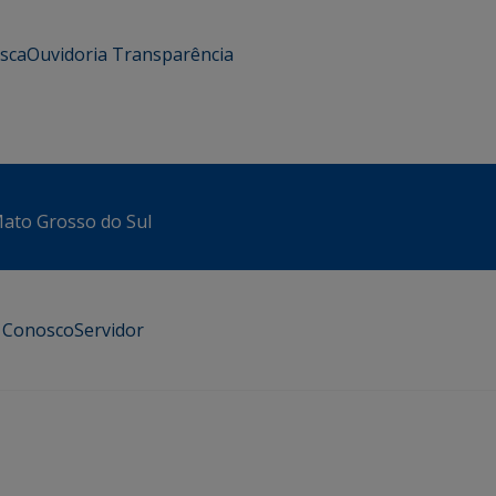
usca
Ouvidoria
Transparência
 Mato Grosso do Sul
e Conosco
Servidor