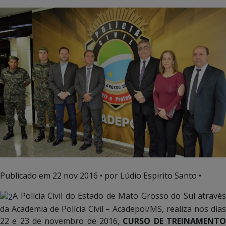
Publicado em
22 nov 2016
• por Lúdio Espirito Santo •
A Polícia Civil do Estado de Mato Grosso do Sul através
da Academia de Polícia Civil – Acadepol/MS, realiza nos dias
22 e 23 de novembro de 2016,
CURSO DE TREINAMENT