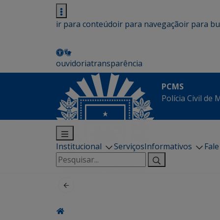
ir para conteúdo
ir para navegação
ir para b
ouvidoria
transparência
PCMS
Polícia Civil de
Institucional
Serviços
Informativos
Fal
Pesquisar
por: