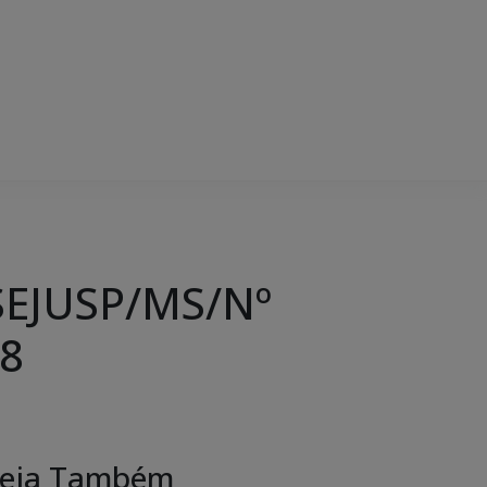
EJUSP/MS/Nº
8
eja Também