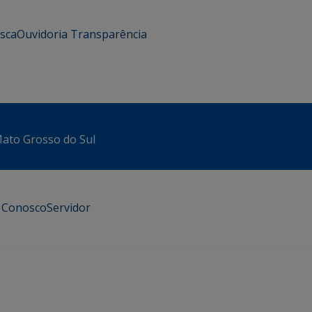
usca
Ouvidoria
Transparência
 Mato Grosso do Sul
e Conosco
Servidor