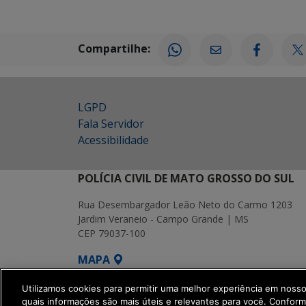
Compartilhe:
LGPD
Fala Servidor
Acessibilidade
POLÍCIA CIVIL DE MATO GROSSO DO SUL
Rua Desembargador Leão Neto do Carmo 1203
Jardim Veraneio - Campo Grande | MS
CEP 79037-100
MAPA
SETDIG | Secretaria-Executiva de Transf
Utilizamos cookies para permitir uma melhor experiência em noss
quais informações são mais úteis e relevantes para você. Confor