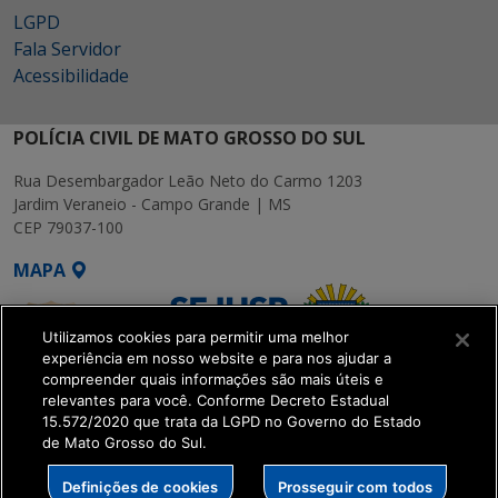
LGPD
Fala Servidor
Acessibilidade
POLÍCIA CIVIL DE MATO GROSSO DO SUL
Rua Desembargador Leão Neto do Carmo 1203
Jardim Veraneio - Campo Grande | MS
CEP 79037-100
MAPA
Utilizamos cookies para permitir uma melhor
experiência em nosso website e para nos ajudar a
compreender quais informações são mais úteis e
relevantes para você. Conforme Decreto Estadual
15.572/2020 que trata da LGPD no Governo do Estado
SETDIG | Secretaria-
de Mato Grosso do Sul.
Executiva de
Transformação Digital
Definições de cookies
Prosseguir com todos