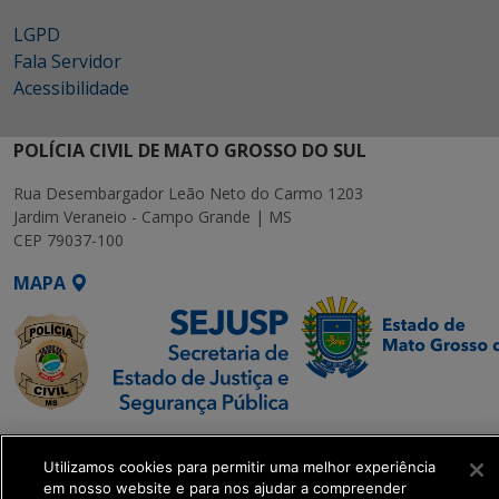
LGPD
Fala Servidor
Acessibilidade
POLÍCIA CIVIL DE MATO GROSSO DO SUL
Rua Desembargador Leão Neto do Carmo 1203
Jardim Veraneio - Campo Grande | MS
CEP 79037-100
MAPA
SETDIG | Secretaria-
Executiva de
Utilizamos cookies para permitir uma melhor experiência
em nosso website e para nos ajudar a compreender
Transformação Digital