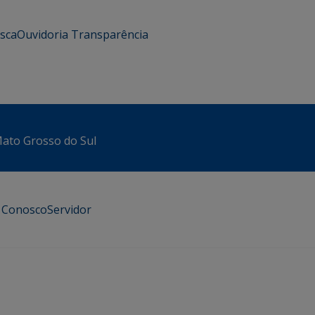
usca
Ouvidoria
Transparência
 Mato Grosso do Sul
e Conosco
Servidor