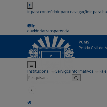
ir para conteúdo
ir para navegação
ir para b
ouvidoria
transparência
PCMS
Polícia Civil de
Institucional
Serviços
Informativos
Fal
Pesquisar
por: