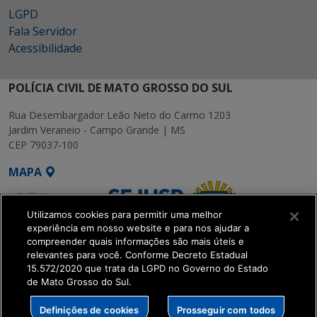
LGPD
Fala Servidor
Acessibilidade
POLÍCIA CIVIL DE MATO GROSSO DO SUL
Rua Desembargador Leão Neto do Carmo 1203
Jardim Veraneio - Campo Grande | MS
CEP 79037-100
MAPA
Utilizamos cookies para permitir uma melhor
experiência em nosso website e para nos ajudar a
compreender quais informações são mais úteis e
relevantes para você. Conforme Decreto Estadual
15.572/2020 que trata da LGPD no Governo do Estado
SETDIG | Secretaria-
de Mato Grosso do Sul.
Executiva de
Transformação Digital
Definições de cookies
Prosseguir com todos