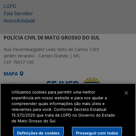
LGPD
Fala Servidor
Acessibilidade
POLÍCIA CIVIL DE MATO GROSSO DO SUL
Rua Desembargador Leão Neto do Carmo 1203
Jardim Veraneio - Campo Grande | MS
CEP 79037-100
MAPA
Utilizamos cookies para permitir uma melhor
experiência em nosso website e para nos ajudar a
compreender quais informações são mais úteis e
relevantes para você. Conforme Decreto Estadual
15.572/2020 que trata da LGPD no Governo do Estado
SETDIG | Secretaria-
de Mato Grosso do Sul.
Executiva de
Transformação Digital
Definições de cookies
Prosseguir com todos