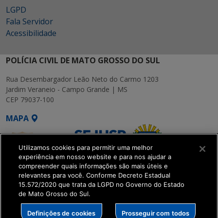
LGPD
Fala Servidor
Acessibilidade
POLÍCIA CIVIL DE MATO GROSSO DO SUL
Rua Desembargador Leão Neto do Carmo 1203
Jardim Veraneio - Campo Grande | MS
CEP 79037-100
MAPA
Utilizamos cookies para permitir uma melhor
experiência em nosso website e para nos ajudar a
compreender quais informações são mais úteis e
relevantes para você. Conforme Decreto Estadual
15.572/2020 que trata da LGPD no Governo do Estado
SETDIG | Secretaria-
de Mato Grosso do Sul.
Executiva de
Transformação Digital
Definições de cookies
Prosseguir com todos