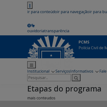
ir para conteúdo
ir para navegação
ir para b
ouvidoria
transparência
PCMS
Polícia Civil de
Institucional
Serviços
Informativos
Fal
Pesquisar
por:
Etapas do programa
mais conteudos