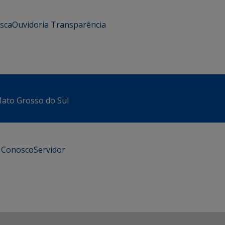
usca
Ouvidoria
Transparência
 Mato Grosso do Sul
e Conosco
Servidor