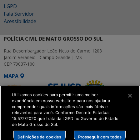
LGPD
Fala Servidor
Acessibilidade
POLÍCIA CIVIL DE MATO GROSSO DO SUL
Rua Desembargador Leão Neto do Carmo 1203
Jardim Veraneio - Campo Grande | MS
CEP 79037-100
MAPA
Utilizamos cookies para permitir uma melhor
experiência em nosso website e para nos ajudar a
compreender quais informações são mais úteis e
relevantes para você. Conforme Decreto Estadual
15.572/2020 que trata da LGPD no Governo do Estado
SETDIG | Secretaria-
de Mato Grosso do Sul.
Executiva de
Transformação Digital
Definições de cookies
Prosseguir com todos