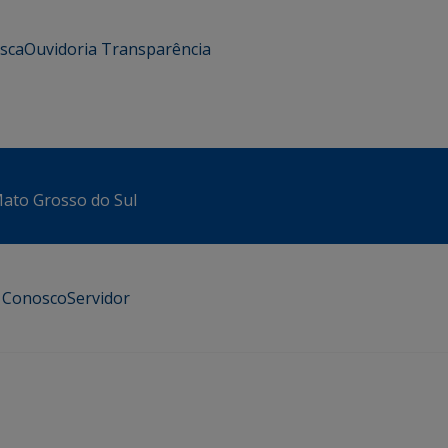
usca
Ouvidoria
Transparência
 Mato Grosso do Sul
e Conosco
Servidor