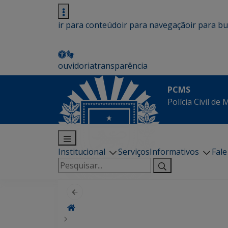
ir para conteúdo
ir para navegação
ir para b
ouvidoria
transparência
PCMS
Polícia Civil de
Institucional
Serviços
Informativos
Fal
Pesquisar
por: