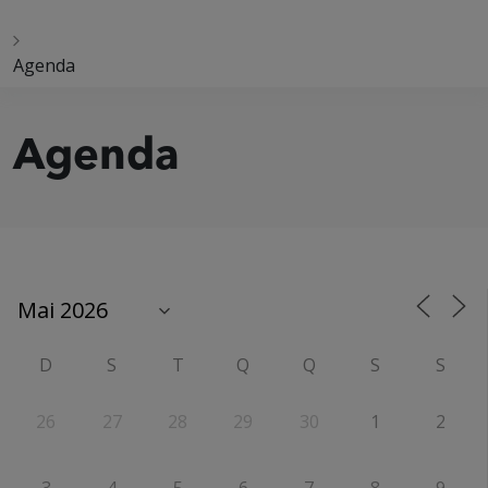
Agenda
Agenda
D
S
T
Q
Q
S
S
26
27
28
29
30
1
2
3
4
5
6
7
8
9