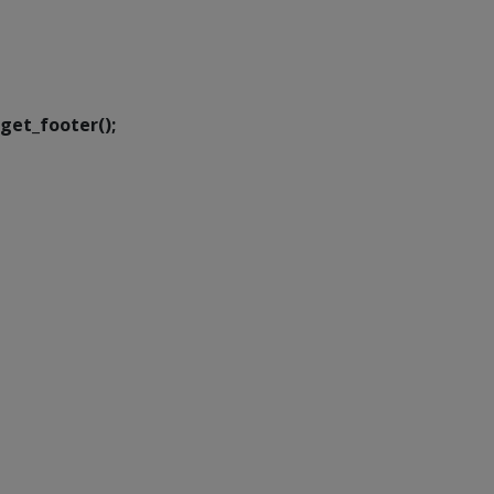
SETDIG | Secretaria-
Executiva de
Transformação Digital
get_footer();