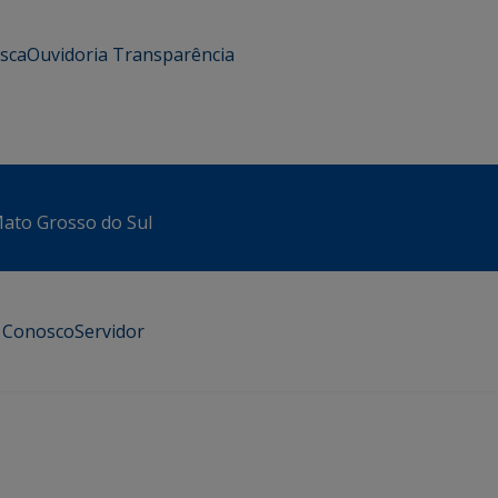
usca
Ouvidoria
Transparência
 Mato Grosso do Sul
e Conosco
Servidor