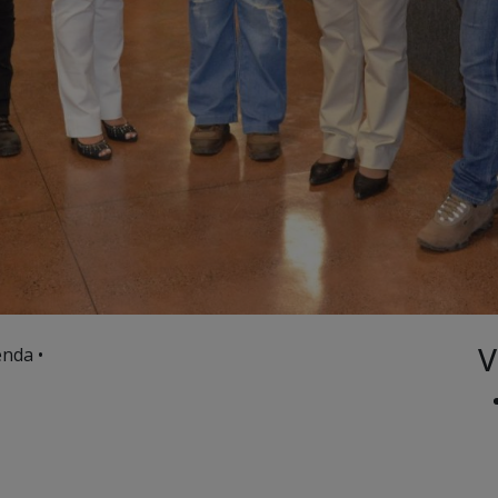
V
nda •