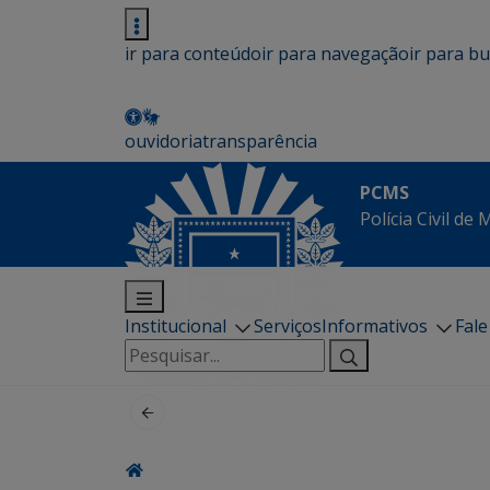
ir para conteúdo
ir para navegação
ir para b
ouvidoria
transparência
PCMS
Polícia Civil de
Institucional
Serviços
Informativos
Fal
Pesquisar
por: