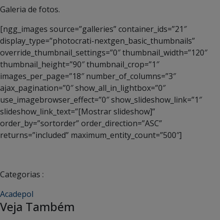
Galeria de fotos.
[ngg_images source=”galleries” container_ids=”21″
display_type=”photocrati-nextgen_basic_thumbnails”
override_thumbnail_settings=”0″ thumbnail_width=”120″
thumbnail_height=”90″ thumbnail_crop=”1″
images_per_page=”18″ number_of_columns=”3″
ajax_pagination=”0″ show_all_in_lightbox=”0″
use_imagebrowser_effect=”0″ show_slideshow_link=”1″
slideshow_link_text=”[Mostrar slideshow]”
order_by=”sortorder” order_direction=”ASC”
returns=”included” maximum_entity_count=”500″]
Categorias :
Acadepol
Veja Também