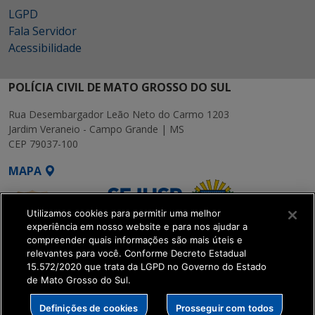
LGPD
Fala Servidor
Acessibilidade
POLÍCIA CIVIL DE MATO GROSSO DO SUL
Rua Desembargador Leão Neto do Carmo 1203
Jardim Veraneio - Campo Grande | MS
CEP 79037-100
MAPA
Utilizamos cookies para permitir uma melhor
experiência em nosso website e para nos ajudar a
compreender quais informações são mais úteis e
relevantes para você. Conforme Decreto Estadual
15.572/2020 que trata da LGPD no Governo do Estado
SETDIG | Secretaria-
de Mato Grosso do Sul.
Executiva de
Transformação Digital
Definições de cookies
Prosseguir com todos