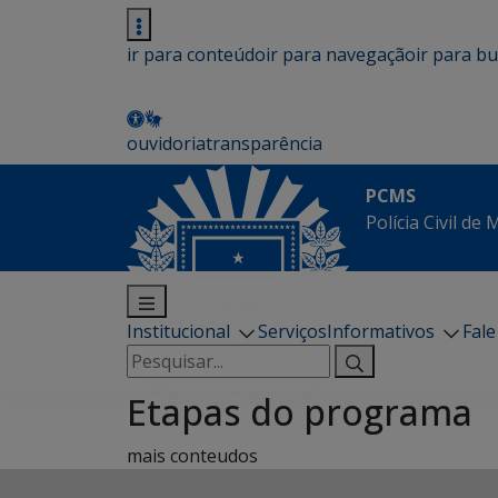
ir para conteúdo
ir para navegação
ir para b
ouvidoria
transparência
PCMS
Polícia Civil de
Institucional
Serviços
Informativos
Fal
Pesquisar
por:
Etapas do programa
mais conteudos