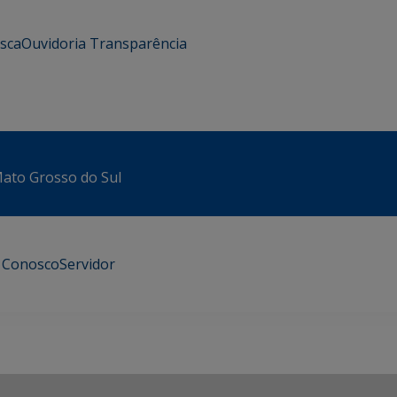
usca
Ouvidoria
Transparência
 Mato Grosso do Sul
e Conosco
Servidor