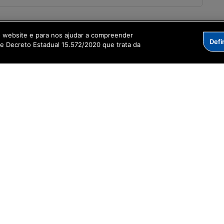
o website e para nos ajudar a compreender
Defi
me Decreto Estadual 15.572/2020 que trata da