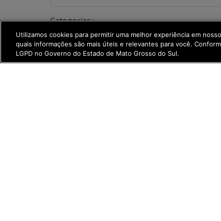
Categorias :
Utilizamos cookies para permitir uma melhor experiência em noss
quais informações são mais úteis e relevantes para você. Confor
LGPD no Governo do Estado de Mato Grosso do Sul.
Compartilhe:
LGPD
Fala Servidor
Acessibilidade
POLÍCIA CIVIL DE MATO GROSSO DO SUL
Rua Desembargador Leão Neto do Carmo 1203
Jardim Veraneio - Campo Grande | MS