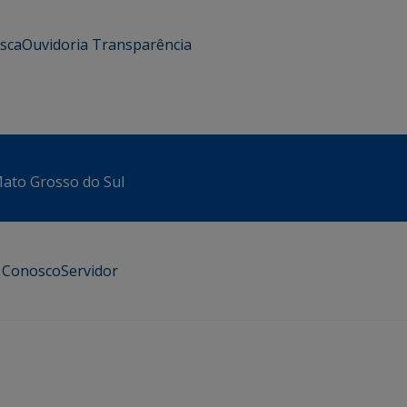
usca
Ouvidoria
Transparência
 Mato Grosso do Sul
e Conosco
Servidor