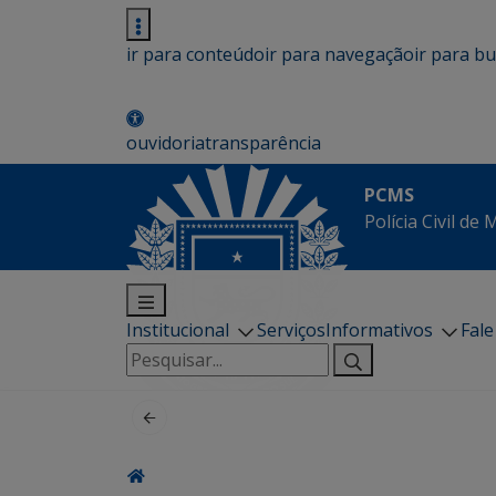
ir para conteúdo
ir para navegação
ir para b
ouvidoria
transparência
PCMS
Polícia Civil de
Institucional
Serviços
Informativos
Fal
Pesquisar
por: