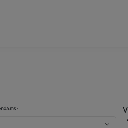
V
enda.ms •