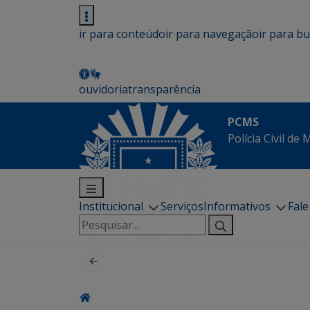
ir para conteúdo
ir para navegação
ir para b
ouvidoria
transparência
PCMS
Polícia Civil de
Institucional
Serviços
Informativos
Fal
Pesquisar
por: