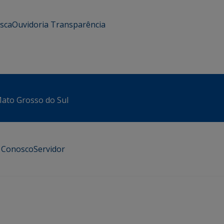
usca
Ouvidoria
Transparência
 Mato Grosso do Sul
e Conosco
Servidor