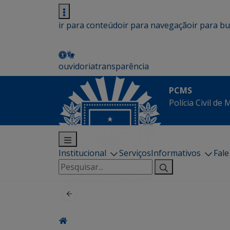
ir para conteúdo
ir para navegação
ir para b
ouvidoria
transparência
PCMS
Polícia Civil de
Institucional
Serviços
Informativos
Fal
Pesquisar
por: