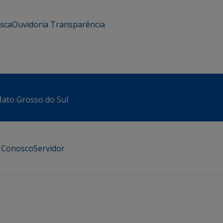
usca
Ouvidoria
Transparência
 Mato Grosso do Sul
e Conosco
Servidor