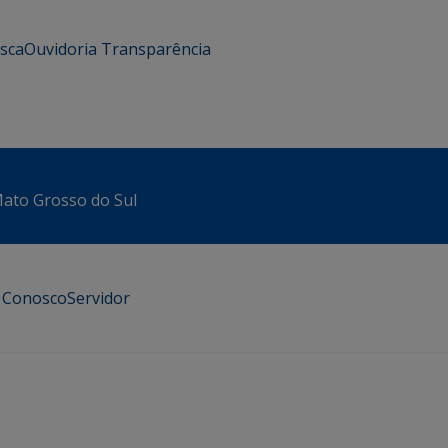
usca
Ouvidoria
Transparência
 Mato Grosso do Sul
e Conosco
Servidor