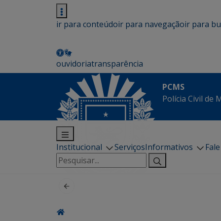
ir para conteúdo
ir para navegação
ir para b
ouvidoria
transparência
PCMS
Polícia Civil de
Institucional
Serviços
Informativos
Fal
Pesquisar
por: