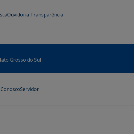
usca
Ouvidoria
Transparência
 Mato Grosso do Sul
e Conosco
Servidor