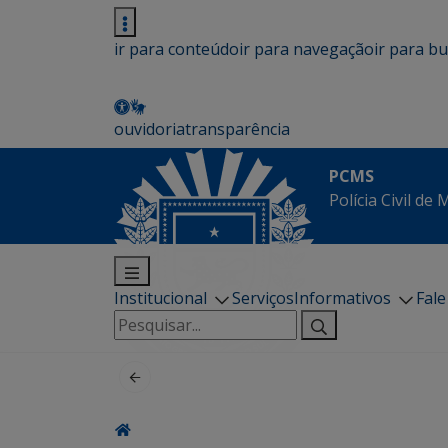
ir para conteúdo
ir para navegação
ir para b
ouvidoria
transparência
PCMS
Polícia Civil de
Institucional
Serviços
Informativos
Fal
Pesquisar
por: