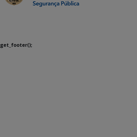
SETDIG | Secretaria-
Executiva de
Transformação Digital
get_footer();