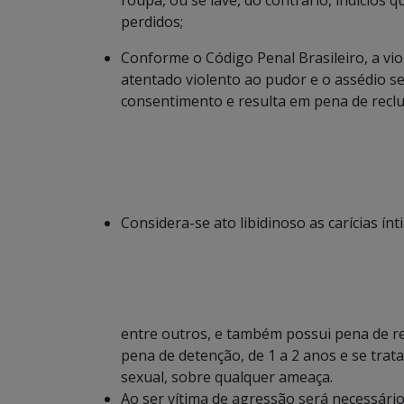
roupa, ou se lave, do contrário, indícios 
perdidos;
Conforme o Código Penal Brasileiro, a viol
atentado violento ao pudor e o assédio se
consentimento e resulta em pena de reclu
Considera-se ato libidinoso as carícias í
entre outros, e também possui pena de rec
pena de detenção, de 1 a 2 anos e se trat
sexual, sobre qualquer ameaça.
Ao ser vítima de agressão será necessário