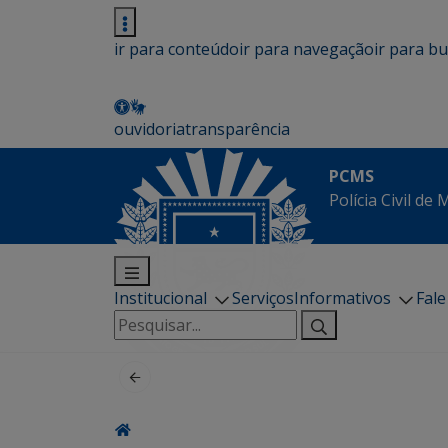
ir para conteúdo
ir para navegação
ir para b
ouvidoria
transparência
PCMS
Polícia Civil de
Institucional
Serviços
Informativos
Fal
Pesquisar
por: