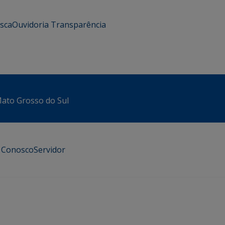
usca
Ouvidoria
Transparência
 Mato Grosso do Sul
e Conosco
Servidor