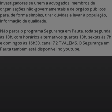
investigadores se unem a advogados, membros de
organizações não-governamentais e de órgãos públicos
para, de forma simples, tirar dúvidas e levar à população,
informação de qualidade.
Não perca o programa Segurança em Pauta, toda segunda
às 18h, com horários alternativos quartas 13h, sextas às 7h
e domingos às 16h30, canal 7.2 TVALEMS. O Segurança em
Pauta também está disponível no youtube.
Tocador
de
vídeo